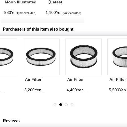
Moon Illustrated
【Latest
Magazine Vol. 11
Volume】
MQQNEYES
933Yen
1,100Yen
(tax excluded)
(tax excluded)
International
Magazine No. 28
2026
Purchasers of this item also bought
Air Filter
Air Filter
Air Filter
Element 10
Element 6 3/8
Element14 5/8
inchx2 1/8 inch
inchx2 1/2 inch
inchx7 7/8
5,200Yen
4,400Yen
5,500Yen
(tax excluded)
(tax excluded)
(tax excluded)
inchTriangler
Reviews