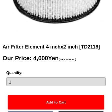
Air Filter Element 4 inchx2 inch
[TD2118]
Our Price
:
4,000Yen
(tax excluded)
Quantity
: